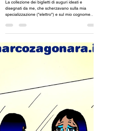
Marco Zagonara
18 mar 2025
Tempo di lettura: 1 min
ELETTROAUGURI!
La collezione dei biglietti di auguri ideati e
disegnati da me, che scherzavano sulla mia
specializzazione ("elettro") e sul mio cognome
("onara"). Anche i soggetti religiosi sono trattati
con il massimo rispetto. Il disegno sopra ha avuto,
come vedete di seguito, una simpatica copia fatta
dagli amici di Legolize (ora "Ugolize"): C'è un altro
elettroaugurio (fatto "ai tempi del coronavirus"):
per completare la collezione trovalo qui.
Zagomarco Marconara / Marco Zagonara