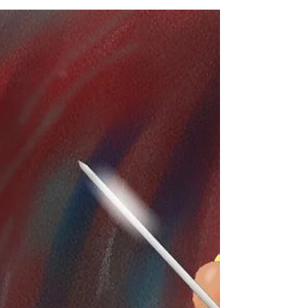
intento nella difficile attività di selezionare una
segretaria… Foto creata con AI Avevo richiesto un
"alto profilo" e si sono presentate solo ragazze
alte due metri! 🤣🤣🤣 Peccato però che nessuna
delle ragazze che vedete con me sia mai esistita
nella realtà: l’intelligenza artificiale (AI) le ha
inventate ed inserite in una foto che mi ero fatto
nel mio ufficio, e mi ha pure stirato la camicia, che
nella foto originale er