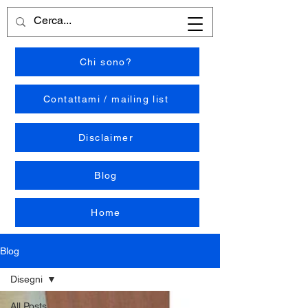
Chi sono?
Contattami / mailing list
Disclaimer
Blog
Home
Blog
Disegni
All Posts