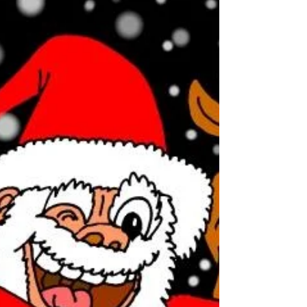
(un'opera come un disegno, una pittura, una
scultura, ecc). Lo spiego meglio qui . E, ribadisco,
anche io le uso per realizzare i miei disegni
"artistici", se così si possono definire. E cos'è la
"legge di a