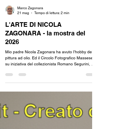
Marco Zagonara
21 mag
Tempo di lettura: 2 min
L'ARTE DI NICOLA
ZAGONARA - la mostra del
2026
Mio padre Nicola Zagonara ha avuto l’hobby della
pittura ad olio. Ed il Circolo Fotografico Massese,
su iniziativa del collezionista Romano Segurini, ha
dedicato a lui ed all’amico Corrado dalle Vacche
una mostra dal 25.04.2026 al 03.05.2026 a Massa
Lombarda (RA), grazie all’attivazione del Circolo
Fotografico Massese stesso ed alla cura di
Antonio Caranti, Maurizio Callegati e Gianni
Paganini. Locandina della mostra, realizzata da
me con supervisione di Maurizio Callegati Ni