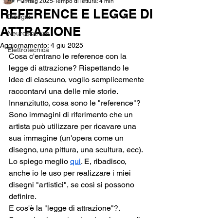
All Posts
2 mag 2025
Tempo di lettura: 4 min
REFERENCE E LEGGE DI
Disegni
ATTRAZIONE
Neuroscienze
Aggiornamento:
4 giu 2025
Elettrotecnica
Cosa c'entrano le reference con la 
legge di attrazione? Rispettando le 
idee di ciascuno, voglio semplicemente 
raccontarvi una delle mie storie.
Innanzitutto, cosa sono le "reference"? 
Sono immagini di riferimento che un 
artista può utilizzare per ricavare una 
sua immagine (un'opera come un 
disegno, una pittura, una scultura, ecc). 
Lo spiego meglio 
qui
. E, ribadisco, 
anche io le uso per realizzare i miei 
disegni "artistici", se così si possono 
definire.
E cos'è la "legge di attrazione"?. 