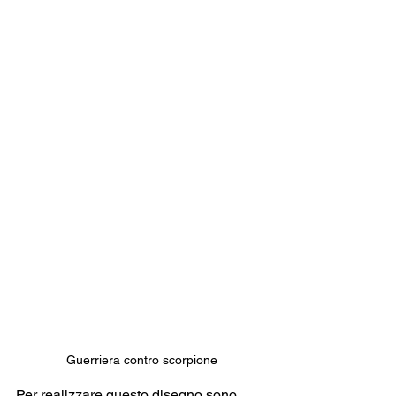
Guerriera contro scorpione
Per realizzare questo disegno sono 