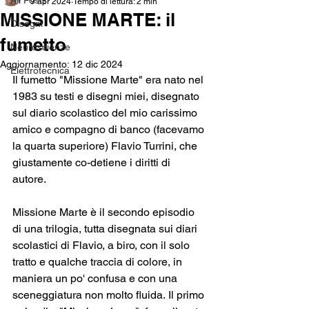
All Posts
9 apr 2024
Tempo di lettura: 2 min
MISSIONE MARTE: il
Disegni
fumetto
Neuroscienze
Aggiornamento:
12 dic 2024
Elettrotecnica
Il fumetto "Missione Marte" era nato nel 
1983 su testi e disegni miei, disegnato 
sul diario scolastico del mio carissimo 
amico e compagno di banco (facevamo 
la quarta superiore) Flavio Turrini, che 
giustamente co-detiene i diritti di 
autore. 
Missione Marte è il secondo episodio 
di una trilogia, tutta disegnata sui diari 
scolastici di Flavio, a biro, con il solo 
tratto e qualche traccia di colore, in 
maniera un po' confusa e con una 
sceneggiatura non molto fluida. Il primo 