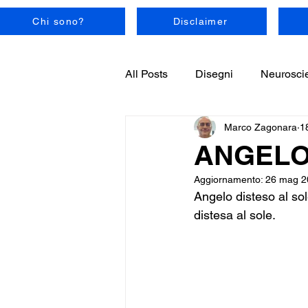
Chi sono?
Disclaimer
All Posts
Disegni
Neurosci
Marco Zagonara
1
ANGELO
Aggiornamento:
26 mag 2
Angelo disteso al so
distesa al sole.