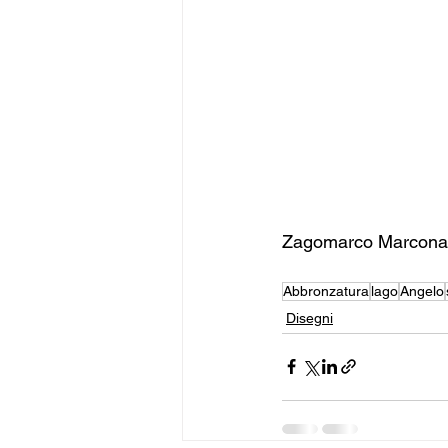
Zagomarco Marconar
Abbronzatura
lago
Angelo
Disegni