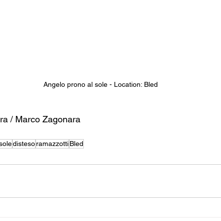
Angelo prono al sole - Location: Bled
a / Marco Zagonara
sole
disteso
ramazzotti
Bled