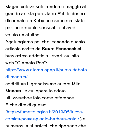
Magari voleva solo rendere omaggio al 
grande artista peruviano. Poi, le donne 
disegnate da Kirby non sono mai state 
particolarmente sensuali, qui avrà 
voluto un aiutino...
Aggiungiamo poi che, secondo questo 
articolo scritto da 
Sauro Pennacchioli
, 
bravissimo addetto ai lavori, sul sito 
web "Giornale Pop":
https://www.giornalepop.it/punto-debole-
di-manara/
addirittura il grandissimo autore 
Milo 
Manara
, le cui opere io adoro, 
utilizzerebbe foto come reference.
E che dire di questo 
(
https://fumettologica.it/2019/05/lucca-
comics-poster-plagio-barbara-baldi/
 ) e 
numerosi altri articoli che riportano che 