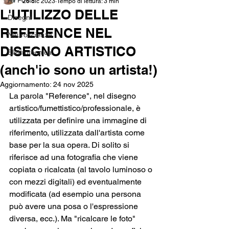
All Posts
26 dic 2023
Tempo di lettura: 3 min
L'UTILIZZO DELLE
Disegni
REFERENCE NEL
Neuroscienze
DISEGNO ARTISTICO
Elettrotecnica
(anch'io sono un artista!)
Aggiornamento:
24 nov 2025
La parola "Reference", nel disegno 
artistico/fumettistico/professionale, è 
utilizzata per definire una immagine di 
riferimento, utilizzata dall'artista come 
base per la sua opera. Di solito si 
riferisce ad una fotografia che viene 
copiata o ricalcata (al tavolo luminoso o 
con mezzi digitali) ed eventualmente 
modificata (ad esempio una persona 
può avere una posa o l'espressione 
diversa, ecc.). Ma "ricalcare le foto" 