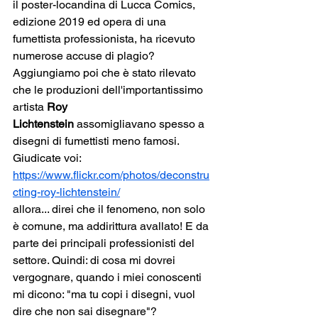
il poster-locandina di Lucca Comics, 
edizione 2019 ed opera di una 
fumettista professionista, ha ricevuto 
numerose accuse di plagio?
Aggiungiamo poi che è stato rilevato 
che le produzioni dell'importantissimo 
artista 
Roy 
Lichtenstein
 assomigliavano spesso a 
disegni di fumettisti meno famosi. 
Giudicate voi:
https://www.flickr.com/photos/deconstru
cting-roy-lichtenstein/
allora... direi che il fenomeno, non solo 
è comune, ma addirittura avallato! E da 
parte dei principali professionisti del 
settore. Quindi: di cosa mi dovrei 
vergognare, quando i miei conoscenti 
mi dicono: "ma tu copi i disegni, vuol 
dire che non sai disegnare"?