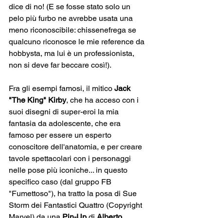
dice di no! (E se fosse stato solo un 
pelo più furbo ne avrebbe usata una 
meno riconoscibile: chissenefrega se 
qualcuno riconosce le mie reference da 
hobbysta, ma lui è un professionista, 
non si deve far beccare così!).
Fra gli esempi famosi, il mitico 
Jack 
"The King" Kirby
, che ha acceso con i 
suoi disegni di super-eroi la mia 
fantasia da adolescente, che era 
famoso per essere un esperto 
conoscitore dell'anatomia, e per creare 
tavole spettacolari con i personaggi 
nelle pose più iconiche... in questo 
specifico caso (dal gruppo FB 
"Fumettoso"), ha tratto la posa di Sue 
Storm dei Fantastici Quattro (Copyright 
Marvel) da una 
Pin-Up
 di 
Alberto 