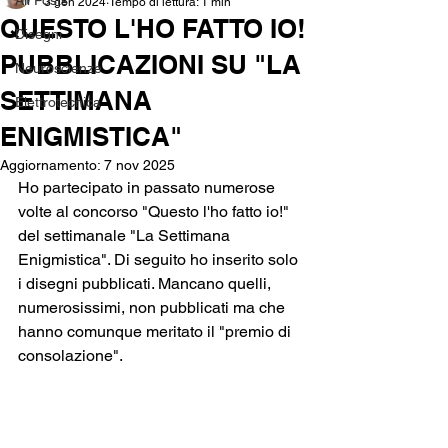
All Posts
3 gen 2024
Tempo di lettura: 1 min
QUESTO L'HO FATTO IO!
Disegni
PUBBLICAZIONI SU "LA
Neuroscienze
SETTIMANA
Elettrotecnica
ENIGMISTICA"
Aggiornamento:
7 nov 2025
Ho partecipato in passato numerose 
volte al concorso "Questo l'ho fatto io!" 
del settimanale "La Settimana 
Enigmistica". Di seguito ho inserito solo 
i disegni pubblicati. Mancano quelli, 
numerosissimi, non pubblicati ma che 
hanno comunque meritato il "premio di 
consolazione".