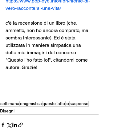
https://www.pop-eye.info/libri/niente-di-
vero-raccontarsi-una-vita/
c'è la recensione di un libro (che, 
ammetto, non ho ancora comprato, ma 
sembra interessante). Ed è stata 
utilizzata in maniera simpatica una 
delle mie immagini del concorso 
"Questo l'ho fatto io!", citandomi come 
autore. Grazie!
settimana
enigmistica
questo
fatto
io
suspense
Disegni